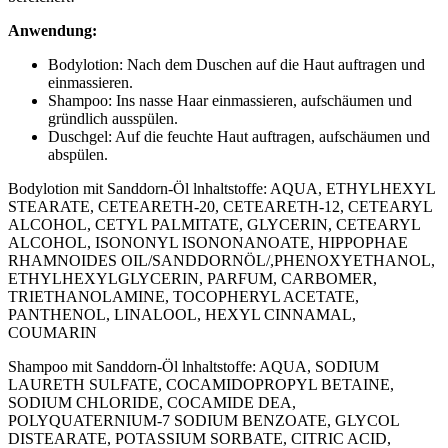
Anwendung:
Bodylotion: Nach dem Duschen auf die Haut auftragen und
einmassieren.
Shampoo: Ins nasse Haar einmassieren, aufschäumen und
gründlich ausspülen.
Duschgel: Auf die feuchte Haut auftragen, aufschäumen und
abspülen.
Bodylotion mit Sanddorn-Öl lnhaltstoffe: AQUA, ETHYLHEXYL
STEARATE, CETEARETH-20, CETEARETH-12, CETEARYL
ALCOHOL, CETYL PALMITATE, GLYCERIN, CETEARYL
ALCOHOL, ISONONYL ISONONANOATE, HIPPOPHAE
RHAMNOIDES OIL/SANDDORNÖL/,PHENOXYETHANOL,
ETHYLHEXYLGLYCERIN, PARFUM, CARBOMER,
TRIETHANOLAMINE, TOCOPHERYL ACETATE,
PANTHENOL, LINALOOL, HEXYL CINNAMAL,
COUMARIN
Shampoo mit Sanddorn-Öl lnhaltstoffe: AQUA, SODIUM
LAURETH SULFATE, COCAMIDOPROPYL BETAINE,
SODIUM CHLORIDE, COCAMIDE DEA,
POLYQUATERNIUM-7 SODIUM BENZOATE, GLYCOL
DISTEARATE, POTASSIUM SORBATE, CITRIC ACID,