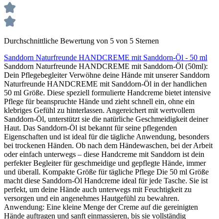
Durchschnittliche Bewertung von 5 von 5 Sternen
Sanddorn Naturfreunde HANDCREME mit Sanddorn-Öl - 50 ml
Sanddorn Naturfreunde HANDCREME mit Sanddorn-Öl (50ml):
Dein Pflegebegleiter Verwöhne deine Hände mit unserer Sanddorn
Naturfreunde HANDCREME mit Sanddorn-Öl in der handlichen
50 ml Größe. Diese speziell formulierte Handcreme bietet intensive
Pflege für beanspruchte Hände und zieht schnell ein, ohne ein
klebriges Gefühl zu hinterlassen. Angereichert mit wertvollem
Sanddorn-Öl, unterstützt sie die natürliche Geschmeidigkeit deiner
Haut. Das Sanddorn-Öl ist bekannt für seine pflegenden
Eigenschaften und ist ideal für die tägliche Anwendung, besonders
bei trockenen Händen. Ob nach dem Händewaschen, bei der Arbeit
oder einfach unterwegs – diese Handcreme mit Sanddorn ist dein
perfekter Begleiter für geschmeidige und gepflegte Hände, immer
und überall. Kompakte Größe für tägliche Pflege Die 50 ml Größe
macht diese Sanddorn-Öl Handcreme ideal für jede Tasche. Sie ist
perfekt, um deine Hände auch unterwegs mit Feuchtigkeit zu
versorgen und ein angenehmes Hautgefühl zu bewahren.
Anwendung: Eine kleine Menge der Creme auf die gereinigten
Hände auftragen und sanft einmassieren, bis sie vollständig