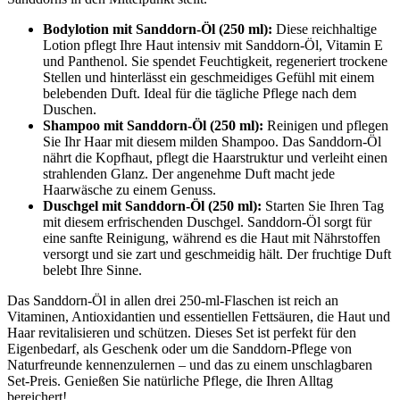
Bodylotion mit Sanddorn-Öl (250 ml):
Diese reichhaltige
Lotion pflegt Ihre Haut intensiv mit Sanddorn-Öl, Vitamin E
und Panthenol. Sie spendet Feuchtigkeit, regeneriert trockene
Stellen und hinterlässt ein geschmeidiges Gefühl mit einem
belebenden Duft. Ideal für die tägliche Pflege nach dem
Duschen.
Shampoo mit Sanddorn-Öl (250 ml):
Reinigen und pflegen
Sie Ihr Haar mit diesem milden Shampoo. Das Sanddorn-Öl
nährt die Kopfhaut, pflegt die Haarstruktur und verleiht einen
strahlenden Glanz. Der angenehme Duft macht jede
Haarwäsche zu einem Genuss.
Duschgel mit Sanddorn-Öl (250 ml):
Starten Sie Ihren Tag
mit diesem erfrischenden Duschgel. Sanddorn-Öl sorgt für
eine sanfte Reinigung, während es die Haut mit Nährstoffen
versorgt und sie zart und geschmeidig hält. Der fruchtige Duft
belebt Ihre Sinne.
Das Sanddorn-Öl in allen drei 250-ml-Flaschen ist reich an
Vitaminen, Antioxidantien und essentiellen Fettsäuren, die Haut und
Haar revitalisieren und schützen. Dieses Set ist perfekt für den
Eigenbedarf, als Geschenk oder um die Sanddorn-Pflege von
Naturfreunde kennenzulernen – und das zu einem unschlagbaren
Set-Preis. Genießen Sie natürliche Pflege, die Ihren Alltag
bereichert!