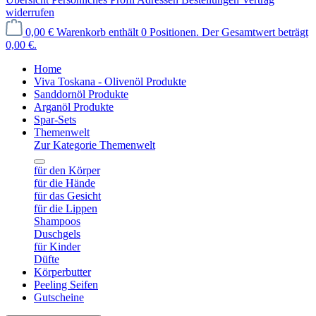
widerrufen
0,00 €
Warenkorb enthält 0 Positionen. Der Gesamtwert beträgt
0,00 €.
Home
Viva Toskana - Olivenöl Produkte
Sanddornöl Produkte
Arganöl Produkte
Spar-Sets
Themenwelt
Zur Kategorie Themenwelt
für den Körper
für die Hände
für das Gesicht
für die Lippen
Shampoos
Duschgels
für Kinder
Düfte
Körperbutter
Peeling Seifen
Gutscheine