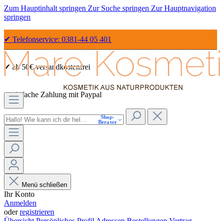
Zum Hauptinhalt springen
Zur Suche springen
Zur Hauptnavigation
springen
✔ Telefonservice: 0381-44 05 401
✔ ab 50€ versandkostenfrei
✔ einfache Zahlung mit Paypal
Shop-
✔ Sicher Einkaufen dank SSL
Berater
Menü schließen
Ihr Konto
Anmelden
oder
registrieren
Übersicht
Persönliches Profil
Adressen
Bestellungen
Vertrag