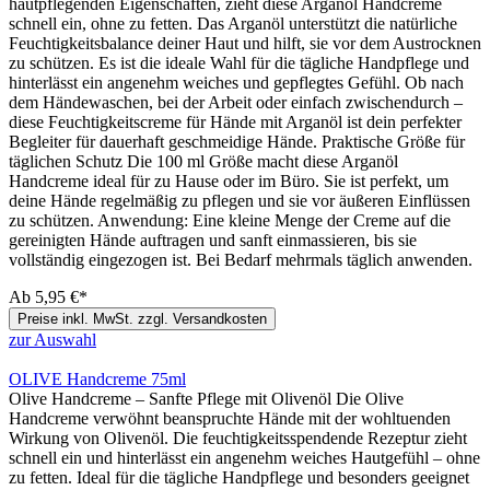
hautpflegenden Eigenschaften, zieht diese Arganöl Handcreme
schnell ein, ohne zu fetten. Das Arganöl unterstützt die natürliche
Feuchtigkeitsbalance deiner Haut und hilft, sie vor dem Austrocknen
zu schützen. Es ist die ideale Wahl für die tägliche Handpflege und
hinterlässt ein angenehm weiches und gepflegtes Gefühl. Ob nach
dem Händewaschen, bei der Arbeit oder einfach zwischendurch –
diese Feuchtigkeitscreme für Hände mit Arganöl ist dein perfekter
Begleiter für dauerhaft geschmeidige Hände. Praktische Größe für
täglichen Schutz Die 100 ml Größe macht diese Arganöl
Handcreme ideal für zu Hause oder im Büro. Sie ist perfekt, um
deine Hände regelmäßig zu pflegen und sie vor äußeren Einflüssen
zu schützen. Anwendung: Eine kleine Menge der Creme auf die
gereinigten Hände auftragen und sanft einmassieren, bis sie
vollständig eingezogen ist. Bei Bedarf mehrmals täglich anwenden.
Ab
5,95 €*
Preise inkl. MwSt. zzgl. Versandkosten
zur Auswahl
OLIVE Handcreme 75ml
Olive Handcreme – Sanfte Pflege mit Olivenöl Die Olive
Handcreme verwöhnt beanspruchte Hände mit der wohltuenden
Wirkung von Olivenöl. Die feuchtigkeitsspendende Rezeptur zieht
schnell ein und hinterlässt ein angenehm weiches Hautgefühl – ohne
zu fetten. Ideal für die tägliche Handpflege und besonders geeignet