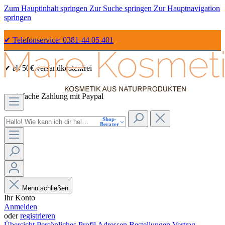
Zum Hauptinhalt springen
Zur Suche springen
Zur Hauptnavigation
springen
✔ Telefonservice: 0381-44 05 401
✔ ab 50€ versandkostenfrei
✔ einfache Zahlung mit Paypal
Shop-
✔ Sicher Einkaufen dank SSL
Berater
Menü schließen
Ihr Konto
Anmelden
oder
registrieren
Übersicht
Persönliches Profil
Adressen
Bestellungen
Vertrag