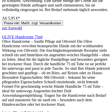
zu schützen. Anwendung: Eine kleine Menge der Creme auf die
gereinigten Hände auftragen und sanft einmassieren, bis sie
vollständig eingezogen ist. Bei Bedarf mehrmals täglich anwenden.
Ab
5,95 €*
Preise inkl. MwSt. zzgl. Versandkosten
zur Auswahl
OLIVE Handcreme 75ml
Olive Handcreme – Sanfte Pflege mit Olivenöl Die Olive
Handcreme verwöhnt beanspruchte Hände mit der wohltuenden
Wirkung von Olivenöl. Die feuchtigkeitsspendende Rezeptur zieht
schnell ein und hinterlässt ein angenehm weiches Hautgefühl – ohne
zu fetten. Ideal für die tägliche Handpflege und besonders geeignet
bei trockener Haut. Durch die handliche 75 ml Tube ist sie perfekt
für unterwegs und passt in jede Tasche. So sind Ihre Hände jederzeit
geschützt und gepflegt – ob im Büro, auf Reisen oder zu Hause.
Besondere Eigenschaften: Mit Olivenöl – bekannt für seine
pflegenden Eigenschaften Schnell einziehende, nicht fettende
Formel Für geschmeidig weiche Hände Handliche 75 ml Tube –
ideal für unterwegs Angenehm leichter Duft
Anwendungsempfehlung: Tragen Sie die Handcreme nach Bedarf
auf und massieren Sie sie sanft ein – besonders nach dem
Händewaschen oder bei trockener Haut.