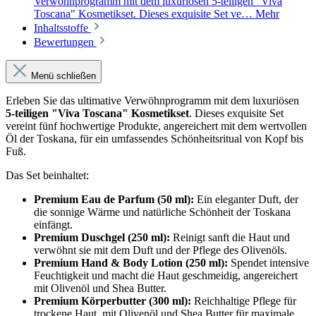
Verwöhnprogramm mit dem luxuriösen 5-teiligen "Viva
Toscana" Kosmetikset. Dieses exquisite Set ve…
Mehr
Inhaltsstoffe
Bewertungen
Menü schließen
Erleben Sie das ultimative Verwöhnprogramm mit dem luxuriösen
5-teiligen "Viva Toscana" Kosmetikset
. Dieses exquisite Set
vereint fünf hochwertige Produkte, angereichert mit dem wertvollen
Öl der Toskana, für ein umfassendes Schönheitsritual von Kopf bis
Fuß.
Das Set beinhaltet:
Premium Eau de Parfum (50 ml):
Ein eleganter Duft, der
die sonnige Wärme und natürliche Schönheit der Toskana
einfängt.
Premium Duschgel (250 ml):
Reinigt sanft die Haut und
verwöhnt sie mit dem Duft und der Pflege des Olivenöls.
Premium Hand & Body Lotion (250 ml):
Spendet intensive
Feuchtigkeit und macht die Haut geschmeidig, angereichert
mit Olivenöl und Shea Butter.
Premium Körperbutter (300 ml):
Reichhaltige Pflege für
trockene Haut, mit Olivenöl und Shea Butter für maximale