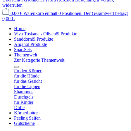
widerrufen
0,00 €
Warenkorb enthält 0 Positionen. Der Gesamtwert beträgt
0,00 €.
Home
Viva Toskana - Olivenöl Produkte
Sanddornöl Produkte
Arganöl Produkte
Spar-Sets
Themenwelt
Zur Kategorie Themenwelt
für den Körper
für die Hände
für das Gesicht
für die Lippen
Shampoos
Duschgels
für Kinder
Düfte
Körperbutter
Peeling Seifen
Gutscheine