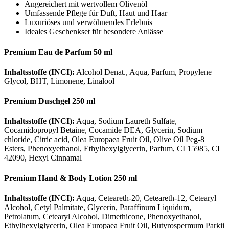
Angereichert mit wertvollem Olivenöl
Umfassende Pflege für Duft, Haut und Haar
Luxuriöses und verwöhnendes Erlebnis
Ideales Geschenkset für besondere Anlässe
Premium Eau de Parfum 50 ml
Inhaltsstoffe (INCI):
Alcohol Denat., Aqua, Parfum, Propylene
Glycol, BHT, Limonene, Linalool
Premium Duschgel 250 ml
Inhaltsstoffe (INCI):
Aqua, Sodium Laureth Sulfate,
Cocamidopropyl Betaine, Cocamide DEA, Glycerin, Sodium
chloride, Citric acid, Olea Europaea Fruit Oil, Olive Oil Peg-8
Esters, Phenoxyethanol, Ethylhexylglycerin, Parfum, CI 15985, CI
42090, Hexyl Cinnamal
Premium Hand & Body Lotion 250 ml
Inhaltsstoffe (INCI):
Aqua, Ceteareth-20, Ceteareth-12, Cetearyl
Alcohol, Cetyl Palmitate, Glycerin, Paraffinum Liquidum,
Petrolatum, Cetearyl Alcohol, Dimethicone, Phenoxyethanol,
Ethylhexylglycerin, Olea Europaea Fruit Oil, Butyrospermum Parkii