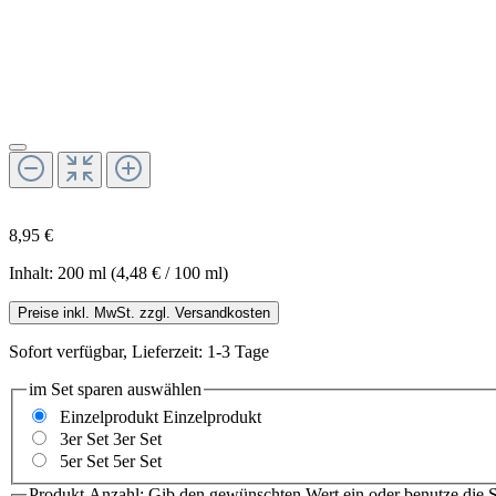
8,95 €
Inhalt:
200 ml
(4,48 € / 100 ml)
Preise inkl. MwSt. zzgl. Versandkosten
Sofort verfügbar, Lieferzeit: 1-3 Tage
im Set sparen
auswählen
Einzelprodukt
Einzelprodukt
3er Set
3er Set
5er Set
5er Set
Produkt Anzahl: Gib den gewünschten Wert ein oder benutze die S