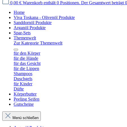
0,00 €
Warenkorb enthält 0 Positionen. Der Gesamtwert beträgt 0
Home
Viva Toskana - Olivenöl Produkte
Sanddornöl Produkte
Arganöl Produkte
Spar-Sets
Themenwelt
Zur Kategorie Themenwelt
für den Körper
für die Hände
für das Gesicht
für die Lippen
Shampoos
Duschgels
für Kinder
Düfte
Körperbutter
Peeling Seifen
Gutscheine
Menü schließen