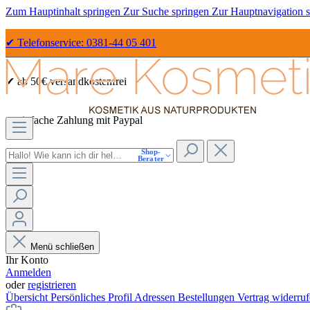
Zum Hauptinhalt springen
Zur Suche springen
Zur Hauptnavigation 
✔ Telefonservice: 0381-44 05 401
✔ ab 50€ versandkostenfrei
✔ einfache Zahlung mit Paypal
Shop-
✔ Sicher Einkaufen dank SSL
Berater
Menü schließen
Ihr Konto
Anmelden
oder
registrieren
Übersicht
Persönliches Profil
Adressen
Bestellungen
Vertrag widerru