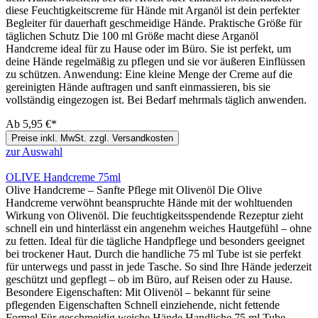
diese Feuchtigkeitscreme für Hände mit Arganöl ist dein perfekter
Begleiter für dauerhaft geschmeidige Hände. Praktische Größe für
täglichen Schutz Die 100 ml Größe macht diese Arganöl
Handcreme ideal für zu Hause oder im Büro. Sie ist perfekt, um
deine Hände regelmäßig zu pflegen und sie vor äußeren Einflüssen
zu schützen. Anwendung: Eine kleine Menge der Creme auf die
gereinigten Hände auftragen und sanft einmassieren, bis sie
vollständig eingezogen ist. Bei Bedarf mehrmals täglich anwenden.
Ab
5,95 €*
Preise inkl. MwSt. zzgl. Versandkosten
zur Auswahl
OLIVE Handcreme 75ml
Olive Handcreme – Sanfte Pflege mit Olivenöl Die Olive
Handcreme verwöhnt beanspruchte Hände mit der wohltuenden
Wirkung von Olivenöl. Die feuchtigkeitsspendende Rezeptur zieht
schnell ein und hinterlässt ein angenehm weiches Hautgefühl – ohne
zu fetten. Ideal für die tägliche Handpflege und besonders geeignet
bei trockener Haut. Durch die handliche 75 ml Tube ist sie perfekt
für unterwegs und passt in jede Tasche. So sind Ihre Hände jederzeit
geschützt und gepflegt – ob im Büro, auf Reisen oder zu Hause.
Besondere Eigenschaften: Mit Olivenöl – bekannt für seine
pflegenden Eigenschaften Schnell einziehende, nicht fettende
Formel Für geschmeidig weiche Hände Handliche 75 ml Tube –