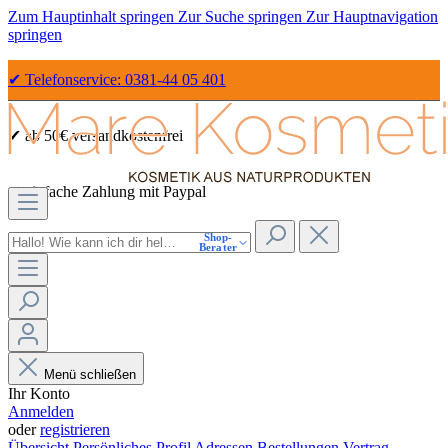
Zum Hauptinhalt springen
Zur Suche springen
Zur Hauptnavigation
springen
✔ Telefonservice: 0381-44 05 401
✔ ab 50€ versandkostenfrei
✔ einfache Zahlung mit Paypal
Shop-
✔ Sicher Einkaufen dank SSL
Berater
Menü schließen
Ihr Konto
Anmelden
oder
registrieren
Übersicht
Persönliches Profil
Adressen
Bestellungen
Vertrag