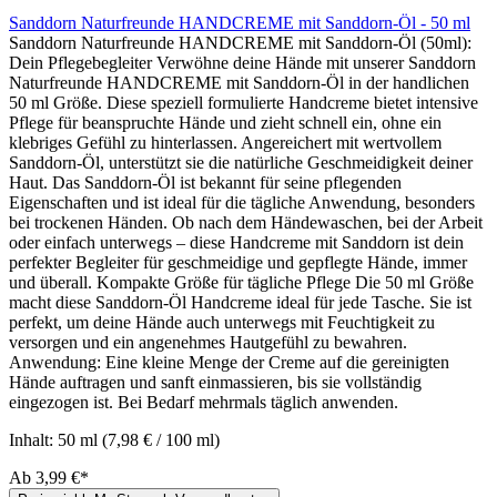
Sanddorn Naturfreunde HANDCREME mit Sanddorn-Öl - 50 ml
Sanddorn Naturfreunde HANDCREME mit Sanddorn-Öl (50ml):
Dein Pflegebegleiter Verwöhne deine Hände mit unserer Sanddorn
Naturfreunde HANDCREME mit Sanddorn-Öl in der handlichen
50 ml Größe. Diese speziell formulierte Handcreme bietet intensive
Pflege für beanspruchte Hände und zieht schnell ein, ohne ein
klebriges Gefühl zu hinterlassen. Angereichert mit wertvollem
Sanddorn-Öl, unterstützt sie die natürliche Geschmeidigkeit deiner
Haut. Das Sanddorn-Öl ist bekannt für seine pflegenden
Eigenschaften und ist ideal für die tägliche Anwendung, besonders
bei trockenen Händen. Ob nach dem Händewaschen, bei der Arbeit
oder einfach unterwegs – diese Handcreme mit Sanddorn ist dein
perfekter Begleiter für geschmeidige und gepflegte Hände, immer
und überall. Kompakte Größe für tägliche Pflege Die 50 ml Größe
macht diese Sanddorn-Öl Handcreme ideal für jede Tasche. Sie ist
perfekt, um deine Hände auch unterwegs mit Feuchtigkeit zu
versorgen und ein angenehmes Hautgefühl zu bewahren.
Anwendung: Eine kleine Menge der Creme auf die gereinigten
Hände auftragen und sanft einmassieren, bis sie vollständig
eingezogen ist. Bei Bedarf mehrmals täglich anwenden.
Inhalt:
50 ml
(7,98 € / 100 ml)
Ab
3,99 €*