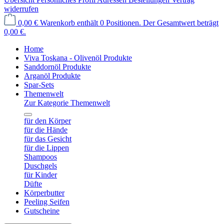
widerrufen
0,00 €
Warenkorb enthält 0 Positionen. Der Gesamtwert beträgt
0,00 €.
Home
Viva Toskana - Olivenöl Produkte
Sanddornöl Produkte
Arganöl Produkte
Spar-Sets
Themenwelt
Zur Kategorie Themenwelt
für den Körper
für die Hände
für das Gesicht
für die Lippen
Shampoos
Duschgels
für Kinder
Düfte
Körperbutter
Peeling Seifen
Gutscheine