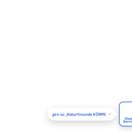
Kiivoo
• jetzt
Hast du Fragen zu „Naturfreunde
KÖRPERBUTTER mit ALOE VERA und SHEA
BUTTER - 300 ml"?
Fragen zu „Naturfreunde KÖRPERBUTTER mit ALOE
Shop
Berat