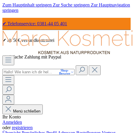
Zum Hauptinhalt springen
Zur Suche springen
Zur Hauptnavigation
springen
✔ Telefonservice: 0381-44 05 401
✔ ab 50€ versandkostenfrei
✔ einfache Zahlung mit Paypal
Shop-
✔ Sicher Einkaufen dank SSL
Berater
Menü schließen
Ihr Konto
Anmelden
oder
registrieren
Übersicht
Persönliches Profil
Adressen
Bestellungen
Vertrag