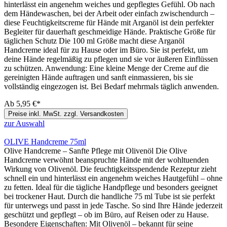
hinterlässt ein angenehm weiches und gepflegtes Gefühl. Ob nach
dem Händewaschen, bei der Arbeit oder einfach zwischendurch –
diese Feuchtigkeitscreme für Hände mit Arganöl ist dein perfekter
Begleiter für dauerhaft geschmeidige Hände. Praktische Größe für
täglichen Schutz Die 100 ml Größe macht diese Arganöl
Handcreme ideal für zu Hause oder im Büro. Sie ist perfekt, um
deine Hände regelmäßig zu pflegen und sie vor äußeren Einflüssen
zu schützen. Anwendung: Eine kleine Menge der Creme auf die
gereinigten Hände auftragen und sanft einmassieren, bis sie
vollständig eingezogen ist. Bei Bedarf mehrmals täglich anwenden.
Ab
5,95 €*
Preise inkl. MwSt. zzgl. Versandkosten
zur Auswahl
OLIVE Handcreme 75ml
Olive Handcreme – Sanfte Pflege mit Olivenöl Die Olive
Handcreme verwöhnt beanspruchte Hände mit der wohltuenden
Wirkung von Olivenöl. Die feuchtigkeitsspendende Rezeptur zieht
schnell ein und hinterlässt ein angenehm weiches Hautgefühl – ohne
zu fetten. Ideal für die tägliche Handpflege und besonders geeignet
bei trockener Haut. Durch die handliche 75 ml Tube ist sie perfekt
für unterwegs und passt in jede Tasche. So sind Ihre Hände jederzeit
geschützt und gepflegt – ob im Büro, auf Reisen oder zu Hause.
Besondere Eigenschaften: Mit Olivenöl – bekannt für seine