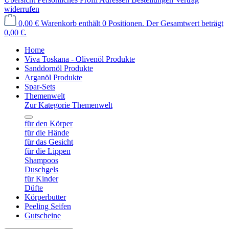
widerrufen
0,00 €
Warenkorb enthält 0 Positionen. Der Gesamtwert beträgt
0,00 €.
Home
Viva Toskana - Olivenöl Produkte
Sanddornöl Produkte
Arganöl Produkte
Spar-Sets
Themenwelt
Zur Kategorie Themenwelt
für den Körper
für die Hände
für das Gesicht
für die Lippen
Shampoos
Duschgels
für Kinder
Düfte
Körperbutter
Peeling Seifen
Gutscheine