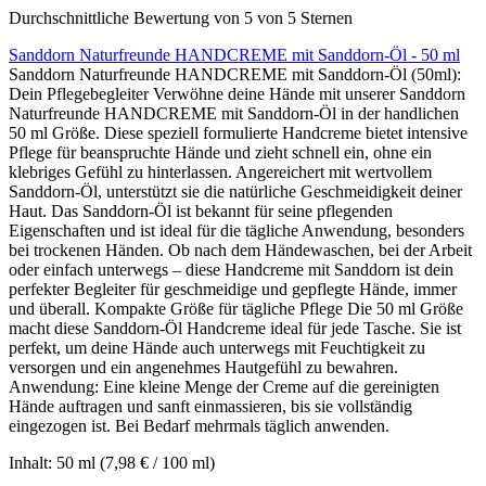
Durchschnittliche Bewertung von 5 von 5 Sternen
Sanddorn Naturfreunde HANDCREME mit Sanddorn-Öl - 50 ml
Sanddorn Naturfreunde HANDCREME mit Sanddorn-Öl (50ml):
Dein Pflegebegleiter Verwöhne deine Hände mit unserer Sanddorn
Naturfreunde HANDCREME mit Sanddorn-Öl in der handlichen
50 ml Größe. Diese speziell formulierte Handcreme bietet intensive
Pflege für beanspruchte Hände und zieht schnell ein, ohne ein
klebriges Gefühl zu hinterlassen. Angereichert mit wertvollem
Sanddorn-Öl, unterstützt sie die natürliche Geschmeidigkeit deiner
Haut. Das Sanddorn-Öl ist bekannt für seine pflegenden
Eigenschaften und ist ideal für die tägliche Anwendung, besonders
bei trockenen Händen. Ob nach dem Händewaschen, bei der Arbeit
oder einfach unterwegs – diese Handcreme mit Sanddorn ist dein
perfekter Begleiter für geschmeidige und gepflegte Hände, immer
und überall. Kompakte Größe für tägliche Pflege Die 50 ml Größe
macht diese Sanddorn-Öl Handcreme ideal für jede Tasche. Sie ist
perfekt, um deine Hände auch unterwegs mit Feuchtigkeit zu
versorgen und ein angenehmes Hautgefühl zu bewahren.
Anwendung: Eine kleine Menge der Creme auf die gereinigten
Hände auftragen und sanft einmassieren, bis sie vollständig
eingezogen ist. Bei Bedarf mehrmals täglich anwenden.
Inhalt:
50 ml
(7,98 € / 100 ml)