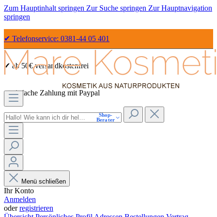
Zum Hauptinhalt springen
Zur Suche springen
Zur Hauptnavigation
springen
✔ Telefonservice: 0381-44 05 401
✔ ab 50€ versandkostenfrei
✔ einfache Zahlung mit Paypal
Shop-
✔ Sicher Einkaufen dank SSL
Berater
Menü schließen
Ihr Konto
Anmelden
oder
registrieren
Übersicht
Persönliches Profil
Adressen
Bestellungen
Vertrag