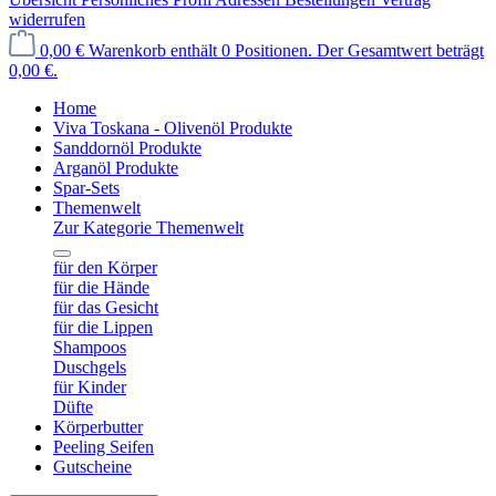
widerrufen
0,00 €
Warenkorb enthält 0 Positionen. Der Gesamtwert beträgt
0,00 €.
Home
Viva Toskana - Olivenöl Produkte
Sanddornöl Produkte
Arganöl Produkte
Spar-Sets
Themenwelt
Zur Kategorie Themenwelt
für den Körper
für die Hände
für das Gesicht
für die Lippen
Shampoos
Duschgels
für Kinder
Düfte
Körperbutter
Peeling Seifen
Gutscheine