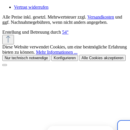
Vertrag widerrufen
Alle Preise inkl. gesetzl. Mehrwertsteuer zzgl.
Versandkosten
und
ggf. Nachnahmegebühren, wenn nicht anders angegeben.
Erstellung und Betreuung durch
54°
Diese Website verwendet Cookies, um eine bestmögliche Erfahrung
bieten zu können.
Mehr Informationen ...
Nur technisch notwendige
Konfigurieren
Alle Cookies akzeptieren
Kiivoo
• jetzt
Hast du Fragen zu „Naturfreunde
LIPPENBALSAM mit Sanddorn-Öl - 8ml (3er
Set)"?