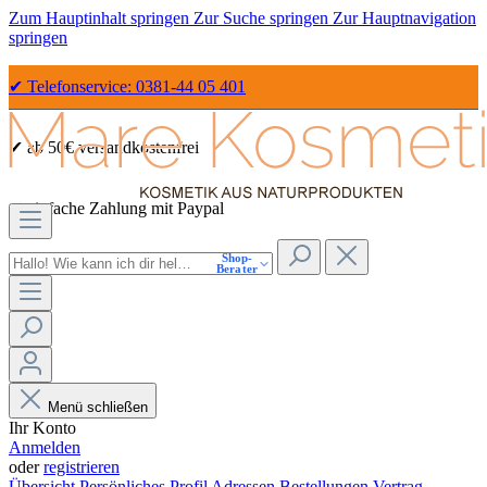
Zum Hauptinhalt springen
Zur Suche springen
Zur Hauptnavigation
springen
✔ Telefonservice: 0381-44 05 401
✔ ab 50€ versandkostenfrei
✔ einfache Zahlung mit Paypal
Shop-
✔ Sicher Einkaufen dank SSL
Berater
Menü schließen
Ihr Konto
Anmelden
oder
registrieren
Übersicht
Persönliches Profil
Adressen
Bestellungen
Vertrag