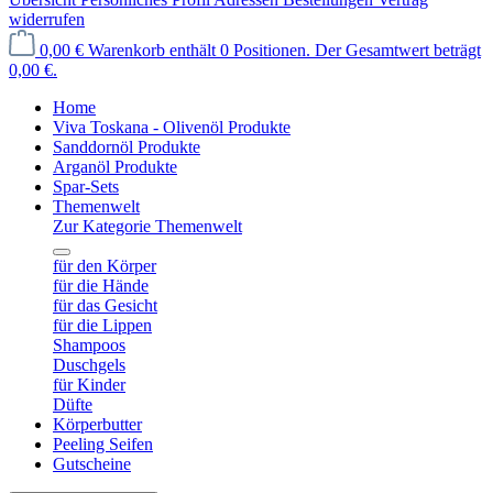
widerrufen
0,00 €
Warenkorb enthält 0 Positionen. Der Gesamtwert beträgt
0,00 €.
Home
Viva Toskana - Olivenöl Produkte
Sanddornöl Produkte
Arganöl Produkte
Spar-Sets
Themenwelt
Zur Kategorie Themenwelt
für den Körper
für die Hände
für das Gesicht
für die Lippen
Shampoos
Duschgels
für Kinder
Düfte
Körperbutter
Peeling Seifen
Gutscheine