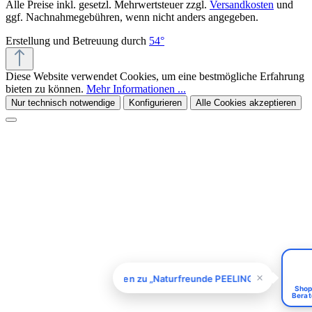
Alle Preise inkl. gesetzl. Mehrwertsteuer zzgl.
Versandkosten
und
ggf. Nachnahmegebühren, wenn nicht anders angegeben.
Erstellung und Betreuung durch
54°
Diese Website verwendet Cookies, um eine bestmögliche Erfahrung
bieten zu können.
Mehr Informationen ...
Nur technisch notwendige
Konfigurieren
Alle Cookies akzeptieren
Kiivoo
• jetzt
Hast du Fragen zu „Naturfreunde PEELING
SEIFE SANDDORN - 65 g (3er Set)"?
Fragen zu „Naturfreunde PEELING SEIFE SANDDORN 
Shop
Berat