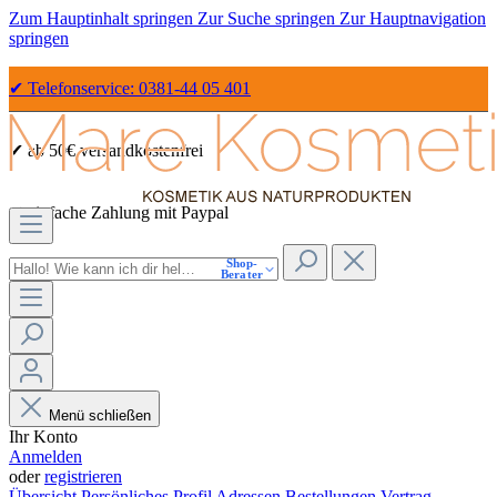
Zum Hauptinhalt springen
Zur Suche springen
Zur Hauptnavigation
springen
✔ Telefonservice: 0381-44 05 401
✔ ab 50€ versandkostenfrei
✔ einfache Zahlung mit Paypal
Shop-
✔ Sicher Einkaufen dank SSL
Berater
Menü schließen
Ihr Konto
Anmelden
oder
registrieren
Übersicht
Persönliches Profil
Adressen
Bestellungen
Vertrag