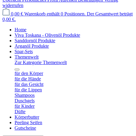
widerrufen
0,00 €
Warenkorb enthält 0 Positionen. Der Gesamtwert beträgt
0,00 €.
Home
Viva Toskana - Olivenöl Produkte
Sanddornöl Produkte
Arganöl Produkte
Spar-Sets
Themenwelt
Zur Kategorie Themenwelt
für den Körper
für die Hände
für das Gesicht
für die Lippen
Shampoos
Duschgels
für Kinder
Düfte
Körperbutter
Peeling Seifen
Gutscheine