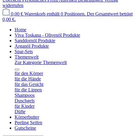
widerrufen
0,00 €
Warenkorb enthält 0 Positionen. Der Gesamtwert beträgt
0,00 €.
Home
Viva Toskana - Olivenöl Produkte
Sanddornöl Produkte
Arganöl Produkte
Spar-Sets
Themenwelt
Zur Kategorie Themenwelt
für den Körper
für die Hände
für das Gesicht
für die Lippen
Shampoos
Duschgels
für Kinder
Düfte
Körperbutter
Peeling Seifen
Gutscheine