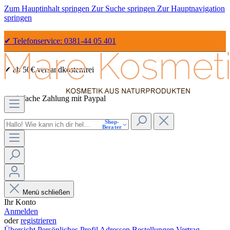
Zum Hauptinhalt springen
Zur Suche springen
Zur Hauptnavigation
springen
✔ Telefonservice: 0381-44 05 401
✔ ab 50€ versandkostenfrei
✔ einfache Zahlung mit Paypal
Shop-
✔ Sicher Einkaufen dank SSL
Berater
Menü schließen
Ihr Konto
Anmelden
oder
registrieren
Übersicht
Persönliches Profil
Adressen
Bestellungen
Vertrag