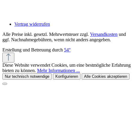
Vertrag widerrufen
Alle Preise inkl. gesetzl. Mehrwertsteuer zzgl.
Versandkosten
und
ggf. Nachnahmegebühren, wenn nicht anders angegeben.
Erstellung und Betreuung durch
54°
Diese Website verwendet Cookies, um eine bestmögliche Erfahrung
bieten zu können.
Mehr Informationen ...
Nur technisch notwendige
Konfigurieren
Alle Cookies akzeptieren
Kiivoo
• jetzt
Hast du Fragen zu „ROSÈ Creme mit
Sanddorn-Öl - 250 ml (5er Set)"?