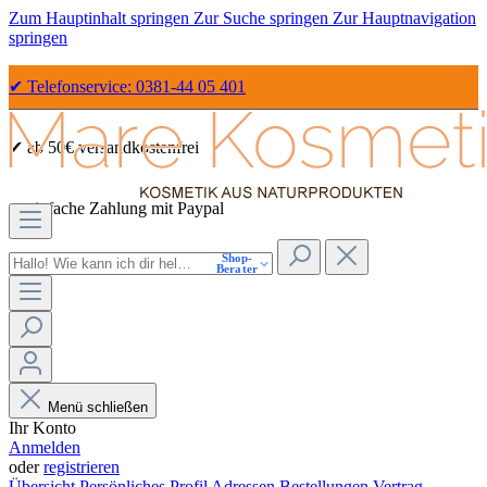
Zum Hauptinhalt springen
Zur Suche springen
Zur Hauptnavigation
springen
✔ Telefonservice: 0381-44 05 401
✔ ab 50€ versandkostenfrei
✔ einfache Zahlung mit Paypal
Shop-
✔ Sicher Einkaufen dank SSL
Berater
Menü schließen
Ihr Konto
Anmelden
oder
registrieren
Übersicht
Persönliches Profil
Adressen
Bestellungen
Vertrag