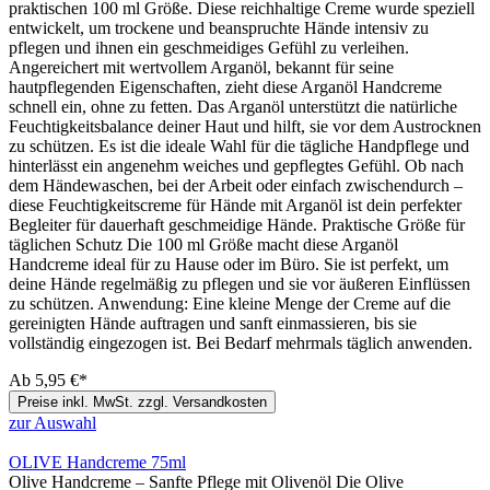
praktischen 100 ml Größe. Diese reichhaltige Creme wurde speziell
entwickelt, um trockene und beanspruchte Hände intensiv zu
pflegen und ihnen ein geschmeidiges Gefühl zu verleihen.
Angereichert mit wertvollem Arganöl, bekannt für seine
hautpflegenden Eigenschaften, zieht diese Arganöl Handcreme
schnell ein, ohne zu fetten. Das Arganöl unterstützt die natürliche
Feuchtigkeitsbalance deiner Haut und hilft, sie vor dem Austrocknen
zu schützen. Es ist die ideale Wahl für die tägliche Handpflege und
hinterlässt ein angenehm weiches und gepflegtes Gefühl. Ob nach
dem Händewaschen, bei der Arbeit oder einfach zwischendurch –
diese Feuchtigkeitscreme für Hände mit Arganöl ist dein perfekter
Begleiter für dauerhaft geschmeidige Hände. Praktische Größe für
täglichen Schutz Die 100 ml Größe macht diese Arganöl
Handcreme ideal für zu Hause oder im Büro. Sie ist perfekt, um
deine Hände regelmäßig zu pflegen und sie vor äußeren Einflüssen
zu schützen. Anwendung: Eine kleine Menge der Creme auf die
gereinigten Hände auftragen und sanft einmassieren, bis sie
vollständig eingezogen ist. Bei Bedarf mehrmals täglich anwenden.
Ab
5,95 €*
Preise inkl. MwSt. zzgl. Versandkosten
zur Auswahl
OLIVE Handcreme 75ml
Olive Handcreme – Sanfte Pflege mit Olivenöl Die Olive