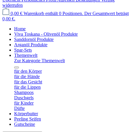
widerrufen
0,00 €
Warenkorb enthält 0 Positionen. Der Gesamtwert beträgt
0,00 €.
Home
Viva Toskana - Olivenöl Produkte
Sanddornöl Produkte
Arganöl Produkte
Spar-Sets
Themenwelt
Zur Kategorie Themenwelt
für den Körper
für die Hände
für das Gesicht
für die Lippen
Shampoos
Duschgels
für Kinder
Düfte
Körperbutter
Peeling Seifen
Gutscheine