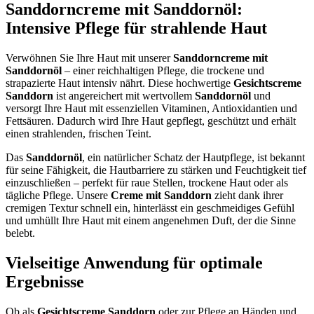
Sanddorncreme mit Sanddornöl:
Intensive Pflege für strahlende Haut
Verwöhnen Sie Ihre Haut mit unserer
Sanddorncreme mit
Sanddornöl
– einer reichhaltigen Pflege, die trockene und
strapazierte Haut intensiv nährt. Diese hochwertige
Gesichtscreme
Sanddorn
ist angereichert mit wertvollem
Sanddornöl
und
versorgt Ihre Haut mit essenziellen Vitaminen, Antioxidantien und
Fettsäuren. Dadurch wird Ihre Haut gepflegt, geschützt und erhält
einen strahlenden, frischen Teint.
Das
Sanddornöl
, ein natürlicher Schatz der Hautpflege, ist bekannt
für seine Fähigkeit, die Hautbarriere zu stärken und Feuchtigkeit tief
einzuschließen – perfekt für raue Stellen, trockene Haut oder als
tägliche Pflege. Unsere
Creme mit Sanddorn
zieht dank ihrer
cremigen Textur schnell ein, hinterlässt ein geschmeidiges Gefühl
und umhüllt Ihre Haut mit einem angenehmen Duft, der die Sinne
belebt.
Vielseitige Anwendung für optimale
Ergebnisse
Ob als
Gesichtscreme Sanddorn
oder zur Pflege an Händen und