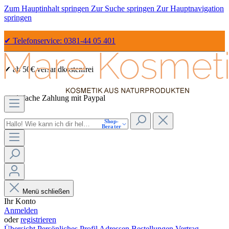
Zum Hauptinhalt springen
Zur Suche springen
Zur Hauptnavigation
springen
✔ Telefonservice: 0381-44 05 401
✔ ab 50€ versandkostenfrei
✔ einfache Zahlung mit Paypal
Shop-
✔ Sicher Einkaufen dank SSL
Berater
Menü schließen
Ihr Konto
Anmelden
oder
registrieren
Übersicht
Persönliches Profil
Adressen
Bestellungen
Vertrag