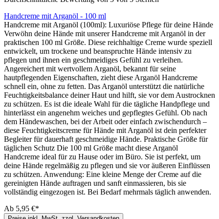
Handcreme mit Arganöl - 100 ml
Handcreme mit Arganöl (100ml): Luxuriöse Pflege für deine Hände
Verwöhn deine Hände mit unserer Handcreme mit Arganöl in der
praktischen 100 ml Größe. Diese reichhaltige Creme wurde speziell
entwickelt, um trockene und beanspruchte Hände intensiv zu
pflegen und ihnen ein geschmeidiges Gefühl zu verleihen.
Angereichert mit wertvollem Arganöl, bekannt für seine
hautpflegenden Eigenschaften, zieht diese Arganöl Handcreme
schnell ein, ohne zu fetten. Das Arganöl unterstützt die natürliche
Feuchtigkeitsbalance deiner Haut und hilft, sie vor dem Austrocknen
zu schützen. Es ist die ideale Wahl für die tägliche Handpflege und
hinterlässt ein angenehm weiches und gepflegtes Gefühl. Ob nach
dem Händewaschen, bei der Arbeit oder einfach zwischendurch –
diese Feuchtigkeitscreme für Hände mit Arganöl ist dein perfekter
Begleiter für dauerhaft geschmeidige Hände. Praktische Größe für
täglichen Schutz Die 100 ml Größe macht diese Arganöl
Handcreme ideal für zu Hause oder im Büro. Sie ist perfekt, um
deine Hände regelmäßig zu pflegen und sie vor äußeren Einflüssen
zu schützen. Anwendung: Eine kleine Menge der Creme auf die
gereinigten Hände auftragen und sanft einmassieren, bis sie
vollständig eingezogen ist. Bei Bedarf mehrmals täglich anwenden.
Ab
5,95 €*
Preise inkl. MwSt. zzgl. Versandkosten