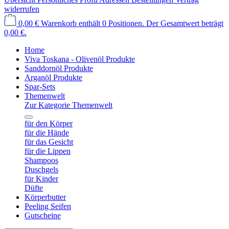
widerrufen
0,00 €
Warenkorb enthält 0 Positionen. Der Gesamtwert beträgt
0,00 €.
Home
Viva Toskana - Olivenöl Produkte
Sanddornöl Produkte
Arganöl Produkte
Spar-Sets
Themenwelt
Zur Kategorie Themenwelt
für den Körper
für die Hände
für das Gesicht
für die Lippen
Shampoos
Duschgels
für Kinder
Düfte
Körperbutter
Peeling Seifen
Gutscheine