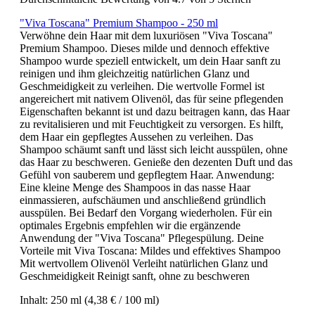
"Viva Toscana" Premium Shampoo - 250 ml
Verwöhne dein Haar mit dem luxuriösen "Viva Toscana"
Premium Shampoo. Dieses milde und dennoch effektive
Shampoo wurde speziell entwickelt, um dein Haar sanft zu
reinigen und ihm gleichzeitig natürlichen Glanz und
Geschmeidigkeit zu verleihen. Die wertvolle Formel ist
angereichert mit nativem Olivenöl, das für seine pflegenden
Eigenschaften bekannt ist und dazu beitragen kann, das Haar
zu revitalisieren und mit Feuchtigkeit zu versorgen. Es hilft,
dem Haar ein gepflegtes Aussehen zu verleihen. Das
Shampoo schäumt sanft und lässt sich leicht ausspülen, ohne
das Haar zu beschweren. Genieße den dezenten Duft und das
Gefühl von sauberem und gepflegtem Haar. Anwendung:
Eine kleine Menge des Shampoos in das nasse Haar
einmassieren, aufschäumen und anschließend gründlich
ausspülen. Bei Bedarf den Vorgang wiederholen. Für ein
optimales Ergebnis empfehlen wir die ergänzende
Anwendung der "Viva Toscana" Pflegespülung. Deine
Vorteile mit Viva Toscana: Mildes und effektives Shampoo
Mit wertvollem Olivenöl Verleiht natürlichen Glanz und
Geschmeidigkeit Reinigt sanft, ohne zu beschweren
Inhalt:
250 ml
(4,38 € / 100 ml)