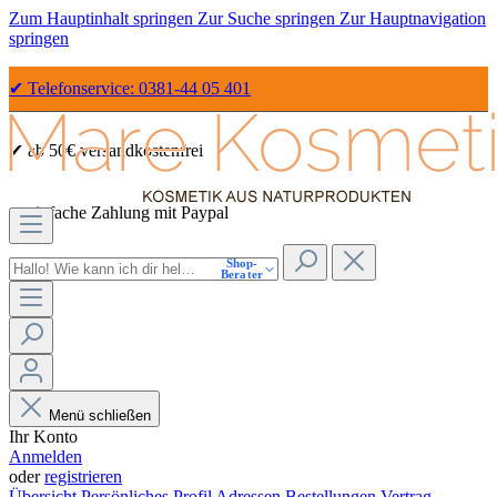
Zum Hauptinhalt springen
Zur Suche springen
Zur Hauptnavigation
springen
✔ Telefonservice: 0381-44 05 401
✔ ab 50€ versandkostenfrei
✔ einfache Zahlung mit Paypal
Shop-
✔ Sicher Einkaufen dank SSL
Berater
Menü schließen
Ihr Konto
Anmelden
oder
registrieren
Übersicht
Persönliches Profil
Adressen
Bestellungen
Vertrag