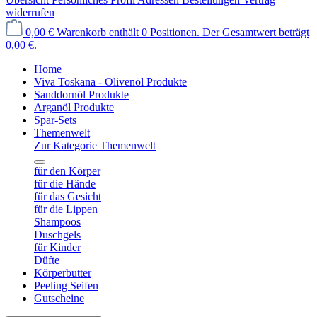
widerrufen
0,00 €
Warenkorb enthält 0 Positionen. Der Gesamtwert beträgt
0,00 €.
Home
Viva Toskana - Olivenöl Produkte
Sanddornöl Produkte
Arganöl Produkte
Spar-Sets
Themenwelt
Zur Kategorie Themenwelt
für den Körper
für die Hände
für das Gesicht
für die Lippen
Shampoos
Duschgels
für Kinder
Düfte
Körperbutter
Peeling Seifen
Gutscheine