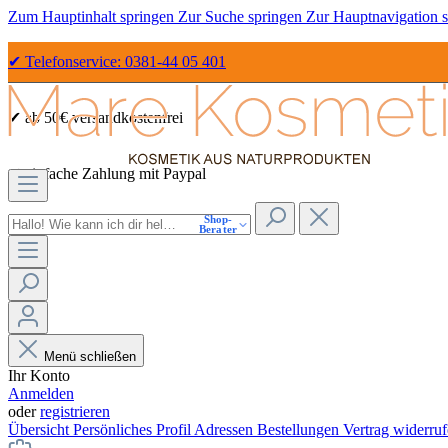
Zum Hauptinhalt springen
Zur Suche springen
Zur Hauptnavigation 
✔ Telefonservice: 0381-44 05 401
✔ ab 50€ versandkostenfrei
✔ einfache Zahlung mit Paypal
Shop-
✔ Sicher Einkaufen dank SSL
Berater
Menü schließen
Ihr Konto
Anmelden
oder
registrieren
Übersicht
Persönliches Profil
Adressen
Bestellungen
Vertrag widerru