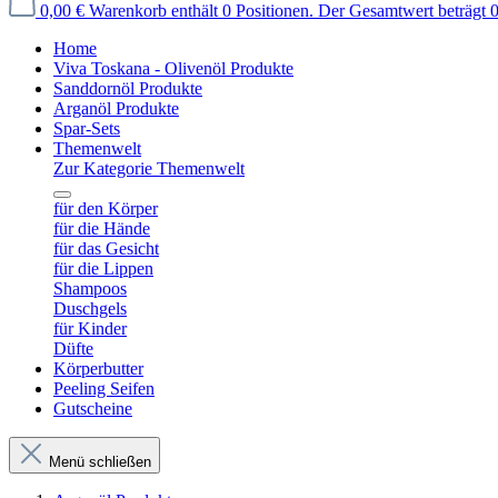
0,00 €
Warenkorb enthält 0 Positionen. Der Gesamtwert beträgt 0
Home
Viva Toskana - Olivenöl Produkte
Sanddornöl Produkte
Arganöl Produkte
Spar-Sets
Themenwelt
Zur Kategorie Themenwelt
für den Körper
für die Hände
für das Gesicht
für die Lippen
Shampoos
Duschgels
für Kinder
Düfte
Körperbutter
Peeling Seifen
Gutscheine
Menü schließen