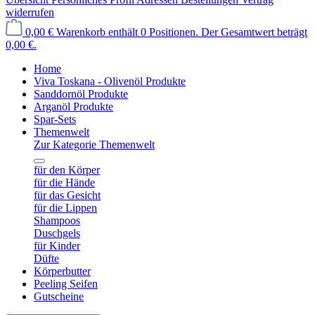
widerrufen
0,00 €
Warenkorb enthält 0 Positionen. Der Gesamtwert beträgt
0,00 €.
Home
Viva Toskana - Olivenöl Produkte
Sanddornöl Produkte
Arganöl Produkte
Spar-Sets
Themenwelt
Zur Kategorie Themenwelt
für den Körper
für die Hände
für das Gesicht
für die Lippen
Shampoos
Duschgels
für Kinder
Düfte
Körperbutter
Peeling Seifen
Gutscheine