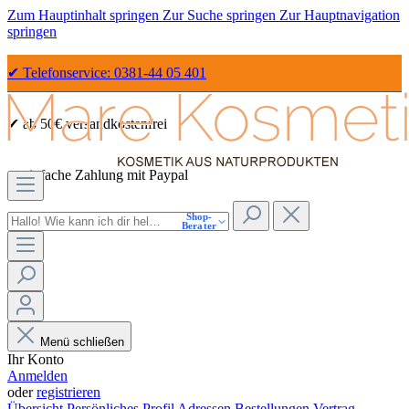
Zum Hauptinhalt springen
Zur Suche springen
Zur Hauptnavigation
springen
✔ Telefonservice: 0381-44 05 401
✔ ab 50€ versandkostenfrei
✔ einfache Zahlung mit Paypal
Shop-
✔ Sicher Einkaufen dank SSL
Berater
Menü schließen
Ihr Konto
Anmelden
oder
registrieren
Übersicht
Persönliches Profil
Adressen
Bestellungen
Vertrag